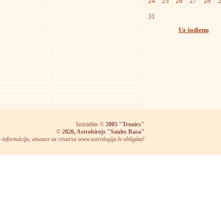
24
25
26
27
28
31
Uz šodienu
Izstrādāts ©
2005 "Tronics"
©
2026, Astrobirojs "Saules Rasa"
o informāciju, atsauce uz resursu www.astrologija.lv obligāta!