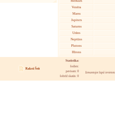
Merkurs
Venēra
Marss
Jupiters
Saturns
Urāns
Neptūns
Plutons
Hīrons
Statistika:
šodien:
Raksti Šeit
pavisam: 0
Izmantojot lapā ievietot
šobrīd skatās:
0