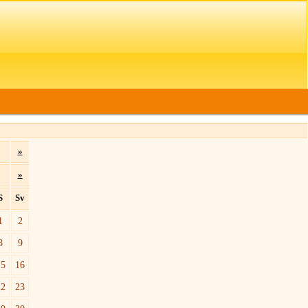
»
»
S
Sv
1
2
8
9
15
16
22
23