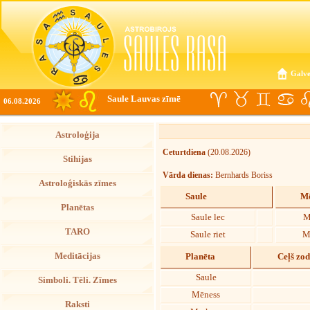
Galve
Saule Lauvas zīmē
06.08.2026
Astroloģija
Ceturtdiena
(20.08.2026)
Stihijas
Vārda dienas:
Bernhards Boriss
Astroloģiskās zīmes
Saule
Mē
Planētas
Saule lec
M
TARO
Saule riet
M
Meditācijas
Planēta
Ceļš zo
Saule
Simboli. Tēli. Zīmes
Mēness
Raksti