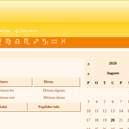
nā lapa
Lapas karte
«
2026
«
Augusts
ness
Diena
P
O
T
C
P
ēness lec
Dienas ilgums
ēness riet
Mēness diena
3
4
5
6
7
diakā
Papildus info
10
11
12
13
14
17
18
19
20
21