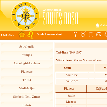
Galve
Saule Lauvas zīmē
08.08.2026
Astroloģija
Trešdiena
(20.9.1995)
Stihijas
Vārda dienas:
Guntra Marianna Ginters
Astroloģiskās zīmes
Saule
Mē
Planētas
Saule lec
M
TARO
Saule riet
M
Meditācijas
Planēta
Ceļš zo
Saule
Simboli. Tēli. Zīmes
Mēness
Raksti