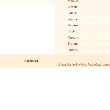
Merkurs
Venēra
Marss
Jupiters
Saturns
Urāns
Neptūns
Plutons
Hīrons
Raksti Šeit
Izmantojot lapā ievietoto informāciju, atsau