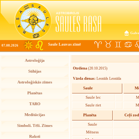
Galve
Saule Lauvas zīmē
07.08.2026
Astroloģija
Otrdiena
(20.10.2015)
Stihijas
Vārda dienas:
Leonīds Leonīda
Astroloģiskās zīmes
Saule
Mē
Planētas
Saule lec
M
TARO
Saule riet
M
Meditācijas
Planēta
Ceļš zo
Saule
Simboli. Tēli. Zīmes
Mēness
Raksti