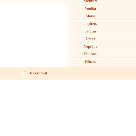
Merkurs
Venēra
Marss
Jupiters
Saturns
Urāns
Neptūns
Plutons
Hīrons
Raksti Šeit