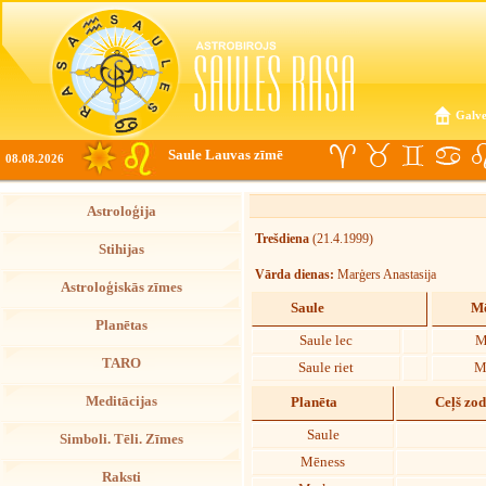
Galve
Saule Lauvas zīmē
08.08.2026
Astroloģija
Trešdiena
(21.4.1999)
Stihijas
Vārda dienas:
Marģers Anastasija
Astroloģiskās zīmes
Saule
Mē
Planētas
Saule lec
M
TARO
Saule riet
M
Meditācijas
Planēta
Ceļš zo
Saule
Simboli. Tēli. Zīmes
Mēness
Raksti