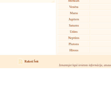
Merkurs
Venēra
Marss
Jupiters
Saturns
Urāns
Neptūns
Plutons
Hīrons
Raksti Šeit
Izmantojot lapā ievietoto informāciju, atsau