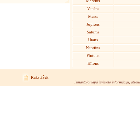
Merkurs
Venēra
Marss
Jupiters
Saturns
Urāns
Neptūns
Plutons
Hīrons
Raksti Šeit
Izmantojot lapā ievietoto informāciju, atsau