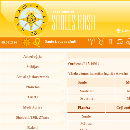
Galve
Saule Lauvas zīmē
08.08.2026
Astroloģija
Otrdiena
(21.5.1991)
Stihijas
Vārda dienas:
Ernestīne Ingmārs Akvelīna
Astroloģiskās zīmes
Saule
Mē
Planētas
Saule lec
M
TARO
Saule riet
M
Meditācijas
Planēta
Ceļš zo
Saule
Simboli. Tēli. Zīmes
Mēness
Raksti