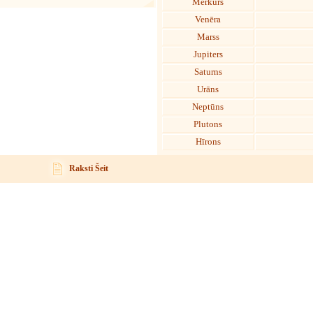
Merkurs
Venēra
Marss
Jupiters
Saturns
Urāns
Neptūns
Plutons
Hīrons
Raksti Šeit