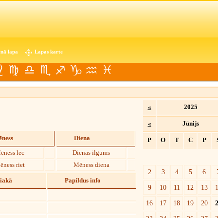
nā lapa
Lapas karte
«
2025
«
Jūnijs
ness
Diena
P
O
T
C
P
ēness lec
Dienas ilgums
ēness riet
Mēness diena
2
3
4
5
6
diakā
Papildus info
9
10
11
12
13
16
17
18
19
20