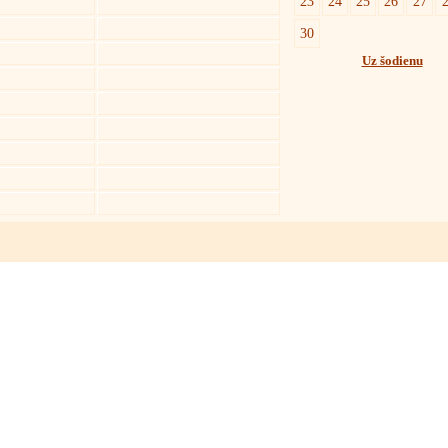
23
24
25
26
27
30
Uz šodienu