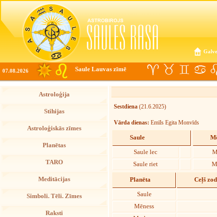
Galve
Saule Lauvas zīmē
07.08.2026
Astroloģija
Sestdiena
(21.6.2025)
Stihijas
Vārda dienas:
Emīls Egita Monvīds
Astroloģiskās zīmes
Saule
Mē
Planētas
Saule lec
M
TARO
Saule riet
M
Meditācijas
Planēta
Ceļš zo
Saule
Simboli. Tēli. Zīmes
Mēness
Raksti