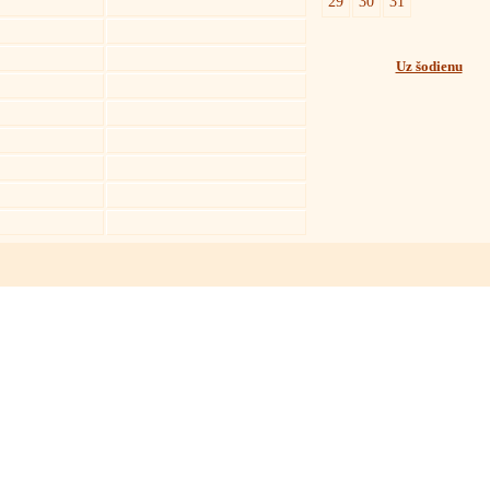
29
30
31
Uz šodienu