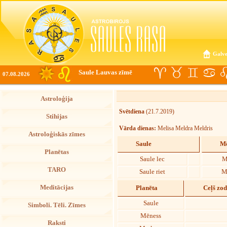
Galve
Saule Lauvas zīmē
07.08.2026
Astroloģija
Svētdiena
(21.7.2019)
Stihijas
Vārda dienas:
Melisa Meldra Meldris
Astroloģiskās zīmes
Saule
Mē
Planētas
Saule lec
M
TARO
Saule riet
M
Meditācijas
Planēta
Ceļš zo
Saule
Simboli. Tēli. Zīmes
Mēness
Raksti