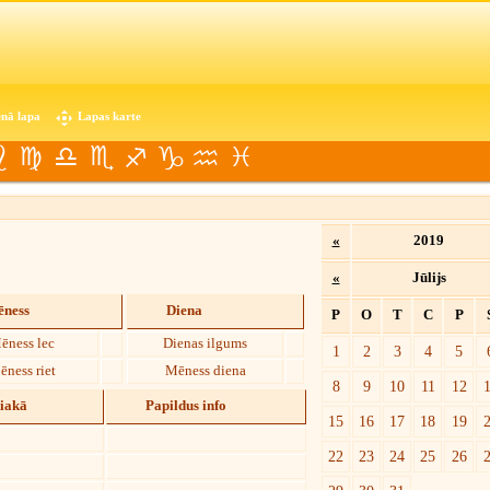
nā lapa
Lapas karte
«
2019
«
Jūlijs
ness
Diena
P
O
T
C
P
ēness lec
Dienas ilgums
1
2
3
4
5
ēness riet
Mēness diena
8
9
10
11
12
diakā
Papildus info
15
16
17
18
19
22
23
24
25
26