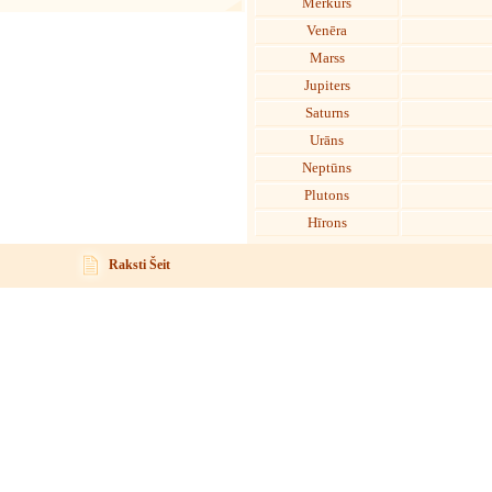
Merkurs
Venēra
Marss
Jupiters
Saturns
Urāns
Neptūns
Plutons
Hīrons
Raksti Šeit