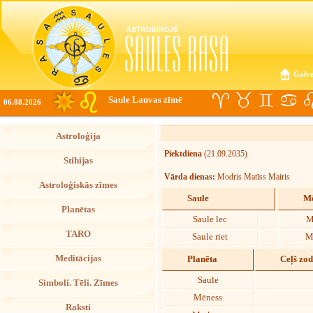
Galve
Saule Lauvas zīmē
06.08.2026
Astroloģija
Piektdiena
(21.09.2035)
Stihijas
Vārda dienas:
Modris Matīss Mairis
Astroloģiskās zīmes
Saule
Mē
Planētas
Saule lec
M
TARO
Saule riet
M
Meditācijas
Planēta
Ceļš zo
Saule
Simboli. Tēli. Zīmes
Mēness
Raksti