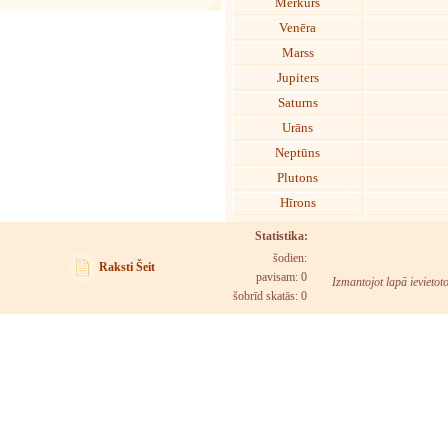
Merkurs
Venēra
Marss
Jupiters
Saturns
Urāns
Neptūns
Plutons
Hīrons
Statistika:
šodien:
Raksti Šeit
pavisam: 0
Izmantojot lapā ievietot
šobrīd skatās:
0