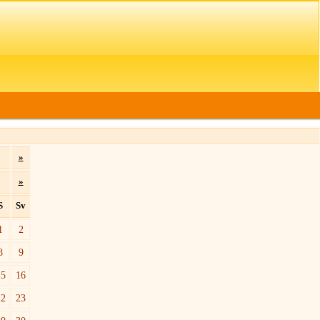
»
»
S
Sv
1
2
8
9
15
16
22
23