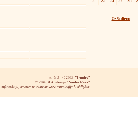
24
25
26
27
28
Uz šodienu
Izstrādāts ©
2005 "Tronics"
©
2026, Astrobirojs "Saules Rasa"
o informāciju, atsauce uz resursu www.astrologija.lv obligāta!