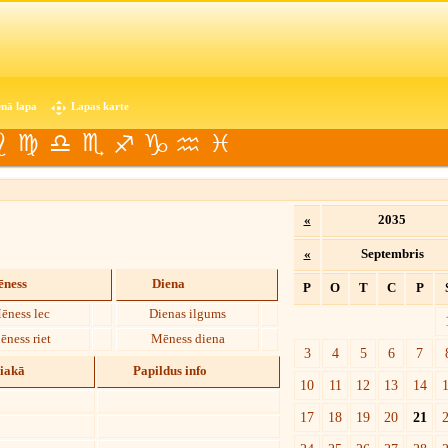
nā lapa
Lapas karte
«
2035
«
Septembris
ness
Diena
P
O
T
C
P
ēness lec
Dienas ilgums
ēness riet
Mēness diena
3
4
5
6
7
diakā
Papildus info
10
11
12
13
14
17
18
19
20
21