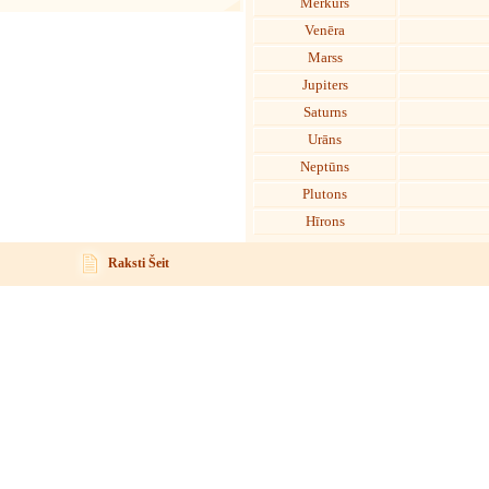
Merkurs
Venēra
Marss
Jupiters
Saturns
Urāns
Neptūns
Plutons
Hīrons
Raksti Šeit