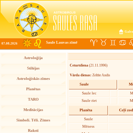
Galve
Saule Lauvas zīmē
07.08.2026
Astroloģija
Ceturtdiena
(21.11.1996)
Stihijas
Vārda dienas:
Zeltīte Andis
Astroloģiskās zīmes
Saule
Mē
Planētas
Saule lec
M
TARO
Saule riet
M
Meditācijas
Planēta
Ceļš zo
Saule
Simboli. Tēli. Zīmes
Mēness
Raksti