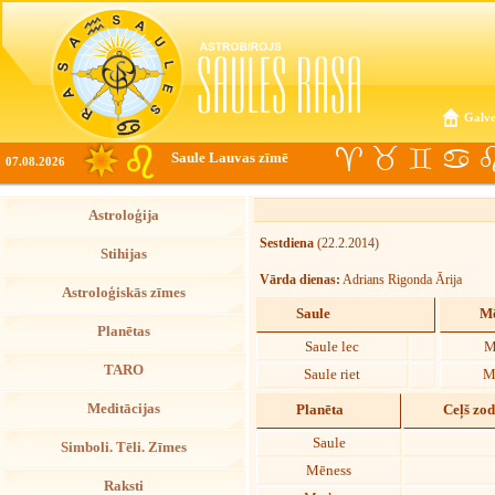
Galve
Saule Lauvas zīmē
07.08.2026
Astroloģija
Sestdiena
(22.2.2014)
Stihijas
Vārda dienas:
Adrians Rigonda Ārija
Astroloģiskās zīmes
Saule
Mē
Planētas
Saule lec
M
TARO
Saule riet
M
Meditācijas
Planēta
Ceļš zo
Saule
Simboli. Tēli. Zīmes
Mēness
Raksti