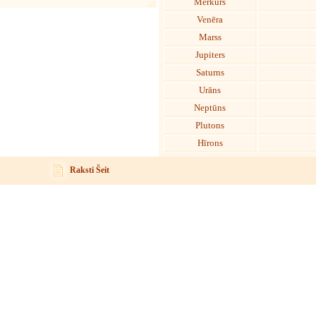
Merkurs
Venēra
Marss
Jupiters
Saturns
Urāns
Neptūns
Plutons
Hīrons
Raksti Šeit