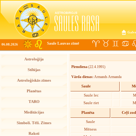
Galve
Saule Lauvas zīmē
06.08.2026
Astroloģija
Pirmdiena
(22.4.1991)
Stihijas
Vārda dienas:
Armands Armanda
Astroloģiskās zīmes
Saule
Mē
Planētas
Saule lec
M
TARO
Saule riet
M
Meditācijas
Planēta
Ceļš zo
Saule
Simboli. Tēli. Zīmes
Mēness
Raksti