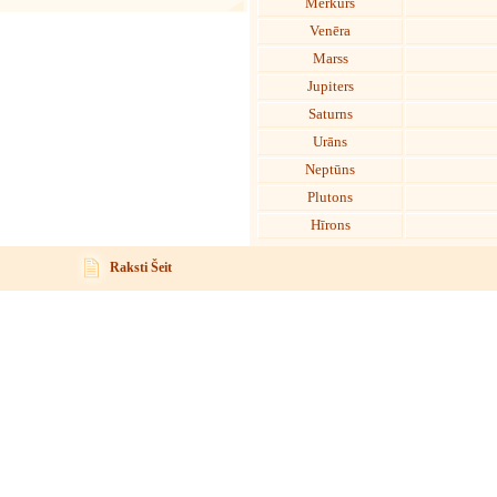
Merkurs
Venēra
Marss
Jupiters
Saturns
Urāns
Neptūns
Plutons
Hīrons
Raksti Šeit