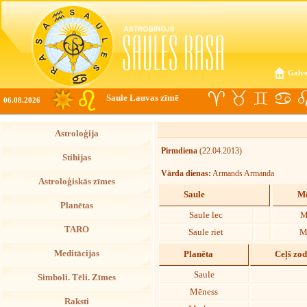
Galve
Saule Lauvas zīmē
06.08.2026
Astroloģija
Pirmdiena
(22.04.2013)
Stihijas
Vārda dienas:
Armands Armanda
Astroloģiskās zīmes
Saule
Mē
Planētas
Saule lec
M
TARO
Saule riet
M
Meditācijas
Planēta
Ceļš zo
Saule
Simboli. Tēli. Zīmes
Mēness
Raksti