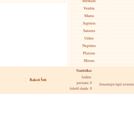
Merkurs
Venēra
Marss
Jupiters
Saturns
Urāns
Neptūns
Plutons
Hīrons
Statistika:
šodien:
Raksti Šeit
pavisam: 0
Izmantojot lapā ievietot
šobrīd skatās:
0