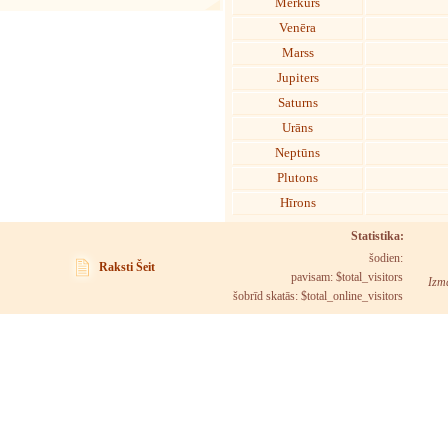
Merkurs
Venēra
Marss
Jupiters
Saturns
Urāns
Neptūns
Plutons
Hīrons
Statistika:
šodien:
Raksti Šeit
pavisam: $total_visitors
Izma
šobrīd skatās:
$total_online_visitors