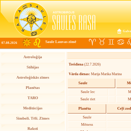
Galve
Saule Lauvas zīmē
07.08.2026
Astroloģija
Trešdiena
(22.7.2026)
Stihijas
Vārda dienas:
Marija Marika Marina
Astroloģiskās zīmes
Saule
Mē
Planētas
Saule lec
M
TARO
Saule riet
M
Meditācijas
Planēta
Ceļš zo
Saule
Simboli. Tēli. Zīmes
Mēness
Raksti