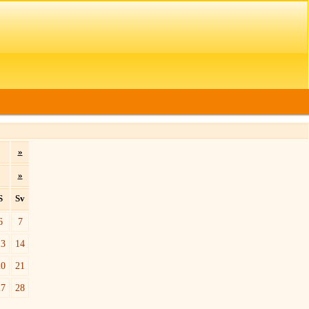
»
»
S
Sv
6
7
13
14
20
21
27
28