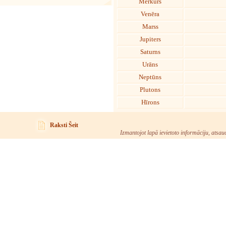
Merkurs
Venēra
Marss
Jupiters
Saturns
Urāns
Neptūns
Plutons
Hīrons
Raksti Šeit
Izmantojot lapā ievietoto informāciju, atsau