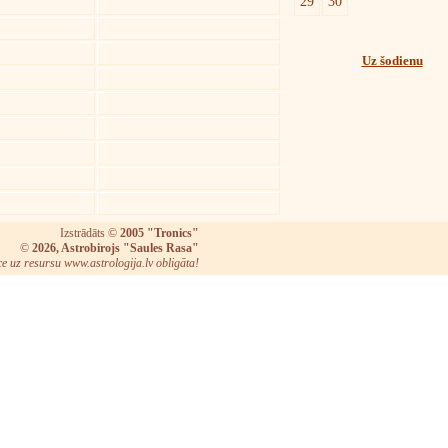
29
30
Uz šodienu
Izstrādāts ©
2005 "Tronics"
©
2026, Astrobirojs "Saules Rasa"
ce uz resursu www.astrologija.lv obligāta!