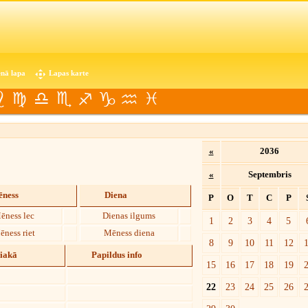
nā lapa
Lapas karte
«
2036
«
Septembris
ness
Diena
P
O
T
C
P
ēness lec
Dienas ilgums
1
2
3
4
5
ēness riet
Mēness diena
8
9
10
11
12
diakā
Papildus info
15
16
17
18
19
22
23
24
25
26