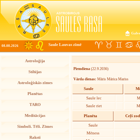
Galve
Saule Lauvas zīmē
08.08.2026
Astroloģija
Pirmdiena
(22.9.2036)
Stihijas
Vārda dienas:
Māris Mārica Mariss
Astroloģiskās zīmes
Saule
Mē
Planētas
Saule lec
M
TARO
Saule riet
M
Meditācijas
Planēta
Ceļš zo
Saule
Simboli. Tēli. Zīmes
Mēness
Raksti