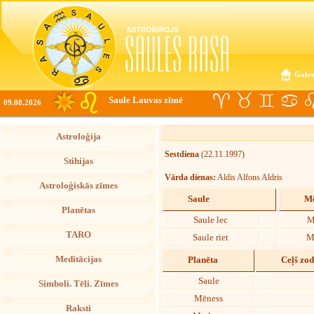
Galve
Saule Lauvas zīmē
09.08.2026
Astroloģija
Sestdiena
(22.11.1997)
Stihijas
Vārda dienas:
Aldis Alfons Aldris
Astroloģiskās zīmes
Saule
Mē
Planētas
Saule lec
M
TARO
Saule riet
M
Meditācijas
Planēta
Ceļš zo
Saule
Simboli. Tēli. Zīmes
Mēness
Raksti