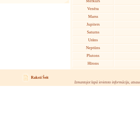
Merkurs
Venēra
Marss
Jupiters
Saturns
Urāns
Neptūns
Plutons
Hīrons
Raksti Šeit
Izmantojot lapā ievietoto informāciju, atsau