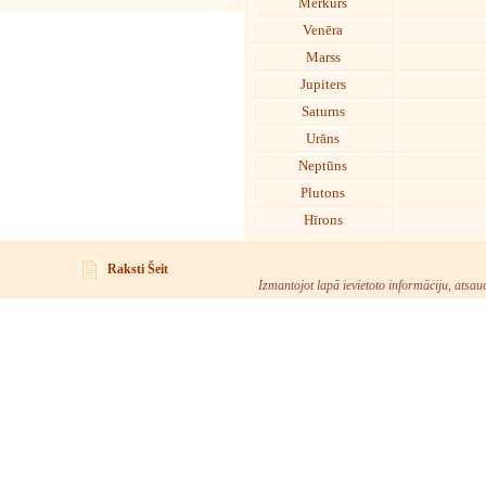
Merkurs
Venēra
Marss
Jupiters
Saturns
Urāns
Neptūns
Plutons
Hīrons
Raksti Šeit
Izmantojot lapā ievietoto informāciju, atsau