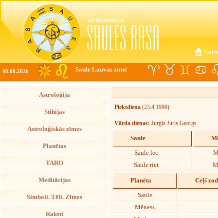
Galve
Saule Lauvas zīmē
08.08.2026
Astroloģija
Piektdiena
(23.4.1999)
Stihijas
Vārda dienas:
Jurģis Juris Georgs
Astroloģiskās zīmes
Saule
Mē
Planētas
Saule lec
M
TARO
Saule riet
M
Meditācijas
Planēta
Ceļš zo
Saule
Simboli. Tēli. Zīmes
Mēness
Raksti