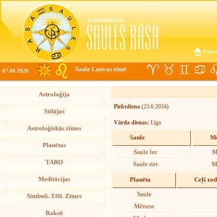
Galve
Saule Lauvas zīmē
07.08.2026
Astroloģija
Piektdiena
(23.6.2034)
Stihijas
Vārda dienas:
Līga
Astroloģiskās zīmes
Saule
Mē
Planētas
Saule lec
M
TARO
Saule riet
M
Meditācijas
Planēta
Ceļš zo
Saule
Simboli. Tēli. Zīmes
Mēness
Raksti