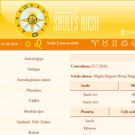
Galve
Saule Lauvas zīmē
07.08.2026
Astroloģija
Ceturtdiena
(23.7.2026)
Stihijas
Vārda dienas:
Magda Magone Mērija Magd
Astroloģiskās zīmes
Saule
Mē
Planētas
Saule lec
M
TARO
Saule riet
M
Meditācijas
Planēta
Ceļš zo
Saule
Simboli. Tēli. Zīmes
Mēness
Raksti