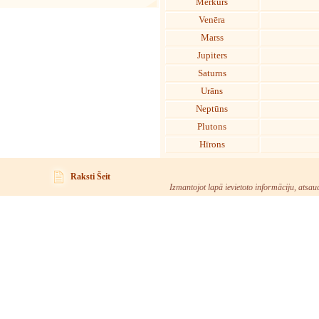
Merkurs
Venēra
Marss
Jupiters
Saturns
Urāns
Neptūns
Plutons
Hīrons
Raksti Šeit
Izmantojot lapā ievietoto informāciju, atsau