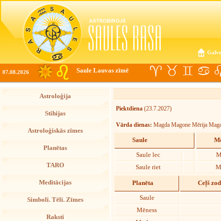
Galve
Saule Lauvas zīmē
07.08.2026
Astroloģija
Piektdiena
(23.7.2027)
Stihijas
Vārda dienas:
Magda Magone Mērija Magd
Astroloģiskās zīmes
Saule
Mē
Planētas
Saule lec
M
TARO
Saule riet
M
Meditācijas
Planēta
Ceļš zo
Saule
Simboli. Tēli. Zīmes
Mēness
Raksti