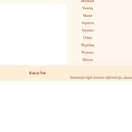
Merkurs
Venēra
Marss
Jupiters
Saturns
Urāns
Neptūns
Plutons
Hīrons
Raksti Šeit
Izmantojot lapā ievietoto informāciju, atsau