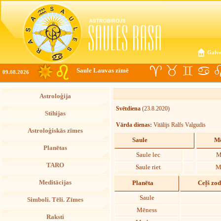
Galve
Saule Lauvas zīmē
09.08.2026
Astroloģija
Svētdiena
(23.8.2020)
Stihijas
Vārda dienas:
Vitālijs Ralfs Valgudis
Astroloģiskās zīmes
Saule
Mē
Planētas
Saule lec
M
TARO
Saule riet
M
Meditācijas
Planēta
Ceļš zo
Saule
Simboli. Tēli. Zīmes
Mēness
Raksti