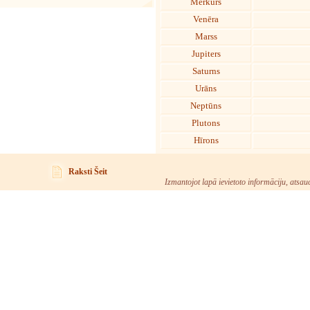
Merkurs
Venēra
Marss
Jupiters
Saturns
Urāns
Neptūns
Plutons
Hīrons
Raksti Šeit
Izmantojot lapā ievietoto informāciju, atsau