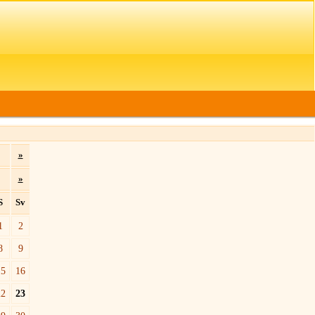
»
»
S
Sv
1
2
8
9
15
16
22
23