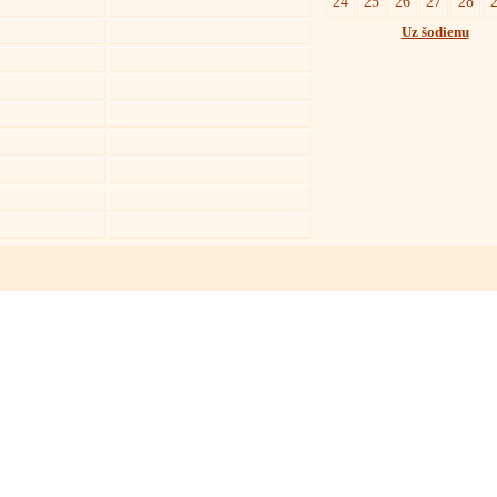
24
25
26
27
28
Uz šodienu