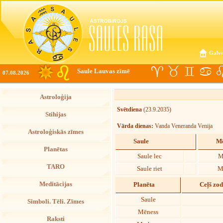
Galve
Saule Lauvas zīmē
07.08.2026
Astroloģija
Svētdiena
(23.9.2035)
Stihijas
Vārda dienas:
Vanda Veneranda Venija
Astroloģiskās zīmes
Saule
Mē
Planētas
Saule lec
M
TARO
Saule riet
M
Meditācijas
Planēta
Ceļš zo
Saule
Simboli. Tēli. Zīmes
Mēness
Raksti