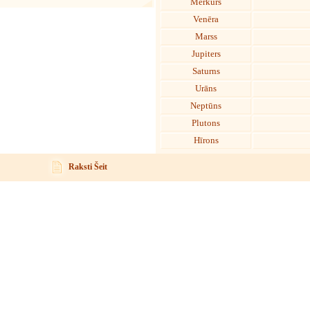
Merkurs
Venēra
Marss
Jupiters
Saturns
Urāns
Neptūns
Plutons
Hīrons
Raksti Šeit