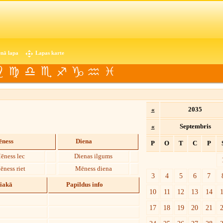
nā lapa
Lapas karte
«
2035
«
Septembris
ness
Diena
P
O
T
C
P
ēness lec
Dienas ilgums
ēness riet
Mēness diena
3
4
5
6
7
diakā
Papildus info
10
11
12
13
14
17
18
19
20
21