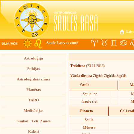
Galve
Saule Lauvas zīmē
06.08.2026
Astroloģija
Trešdiena
(23.11.2016)
Stihijas
Vārda dienas:
Zigrīda Zigfrīda Zigrīds
Astroloģiskās zīmes
Saule
Mē
Planētas
Saule lec
M
TARO
Saule riet
M
Meditācijas
Planēta
Ceļš zo
Saule
Simboli. Tēli. Zīmes
Mēness
Raksti