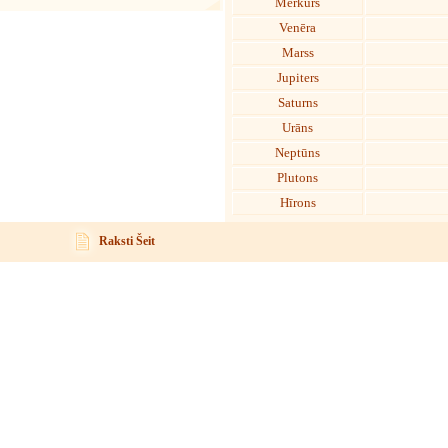
Merkurs
Venēra
Marss
Jupiters
Saturns
Urāns
Neptūns
Plutons
Hīrons
Raksti Šeit