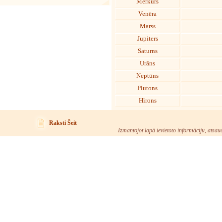
Merkurs
Venēra
Marss
Jupiters
Saturns
Urāns
Neptūns
Plutons
Hīrons
Raksti Šeit
Izmantojot lapā ievietoto informāciju, atsau