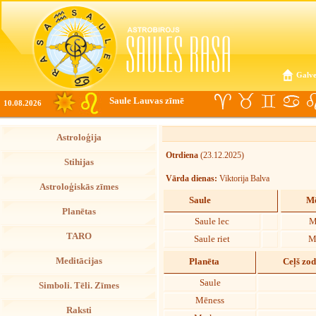
Galve
Saule Lauvas zīmē
10.08.2026
Astroloģija
Otrdiena
(23.12.2025)
Stihijas
Vārda dienas:
Viktorija Balva
Astroloģiskās zīmes
Saule
Mē
Planētas
Saule lec
M
TARO
Saule riet
M
Meditācijas
Planēta
Ceļš zo
Saule
Simboli. Tēli. Zīmes
Mēness
Raksti