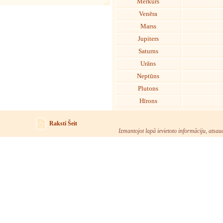
Merkurs
Venēra
Marss
Jupiters
Saturns
Urāns
Neptūns
Plutons
Hīrons
Raksti Šeit
Izmantojot lapā ievietoto informāciju, atsau