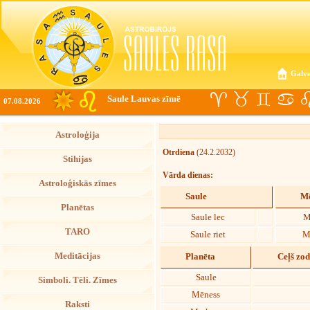
Galve
Saule Lauvas zīmē
07.08.2026
Astroloģija
Otrdiena
(24.2.2032)
Stihijas
Vārda dienas:
Astroloģiskās zīmes
Saule
Mē
Planētas
Saule lec
M
TARO
Saule riet
M
Meditācijas
Planēta
Ceļš zo
Saule
Simboli. Tēli. Zīmes
Mēness
Raksti