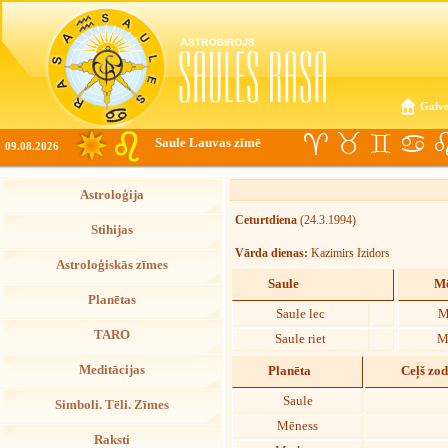
Galve
Saule Lauvas zīmē
09.08.2026
Astroloģija
Ceturtdiena
(24.3.1994)
Stihijas
Vārda dienas:
Kazimirs Izidors
Astroloģiskās zīmes
Saule
Mē
Planētas
Saule lec
M
TARO
Saule riet
M
Meditācijas
Planēta
Ceļš zo
Saule
Simboli. Tēli. Zīmes
Mēness
Raksti