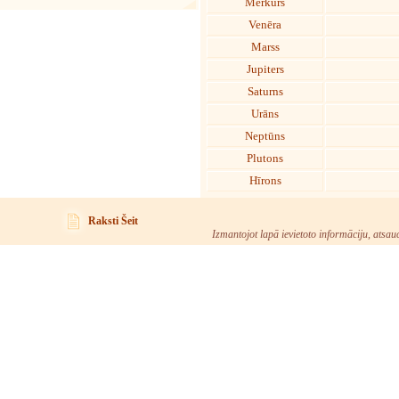
Merkurs
Venēra
Marss
Jupiters
Saturns
Urāns
Neptūns
Plutons
Hīrons
Raksti Šeit
Izmantojot lapā ievietoto informāciju, atsau