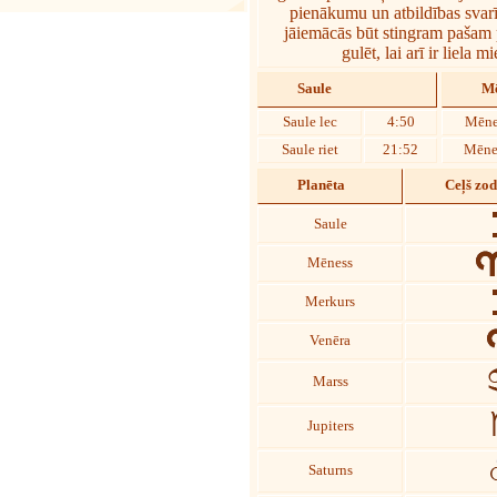
pienākumu un atbildības svarī
jāiemācās būt stingram pašam p
gulēt, lai arī ir liela 
Saule
Mē
Saule lec
4:50
Mēne
Saule riet
21:52
Mēnes
Planēta
Ceļš zo
Saule
Mēness
Merkurs
Venēra
Marss
Jupiters
Saturns