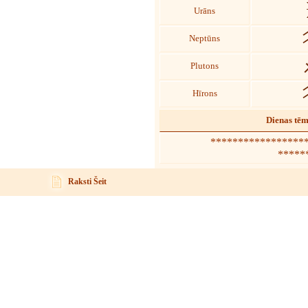
Urāns
Neptūns
Plutons
Hīrons
Dienas tē
******************
*****
Raksti Šeit