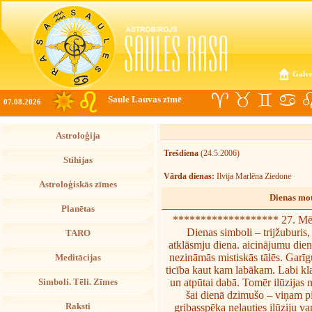
Galve
Saule Lauvas zīmē
07.08.2026
Astroloģija
Trešdiena
(24.5.2006)
Stihijas
Vārda dienas:
Ilvija Marlēna Ziedone
Astroloģiskās zīmes
Dienas mot
Planētas
******************* 27. Mēn
Dienas simboli – trijžuburis,
TARO
atklāsmju diena. aicinājumu diena
nezināmās mistiskās tālēs. Garī
Meditācijas
ticība kaut kam labākam. Labi kl
un atpūtai dabā. Tomēr ilūzijas 
Simboli. Tēli. Zīmes
šai dienā dzimušo – viņam pie
Raksti
gribasspēka neļauties ilūziju va