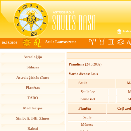
Galve
Saule Lauvas zīmē
10.08.2026
Astroloģija
Pirmdiena
(24.6.2002)
Stihijas
Vārda dienas:
Jānis
Astroloģiskās zīmes
Saule
Mē
Planētas
Saule lec
M
TARO
Saule riet
M
Meditācijas
Planēta
Ceļš zo
Saule
Simboli. Tēli. Zīmes
Mēness
Raksti