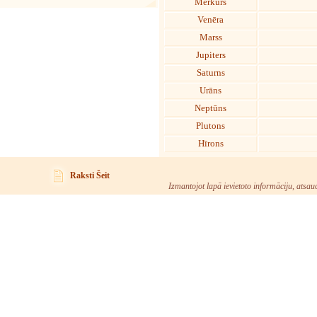
Merkurs
Venēra
Marss
Jupiters
Saturns
Urāns
Neptūns
Plutons
Hīrons
Raksti Šeit
Izmantojot lapā ievietoto informāciju, atsau