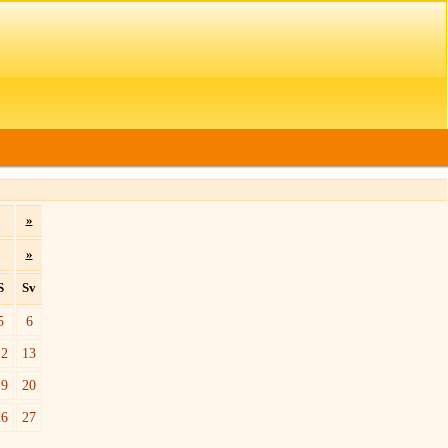
»
»
S
Sv
5
6
12
13
19
20
26
27