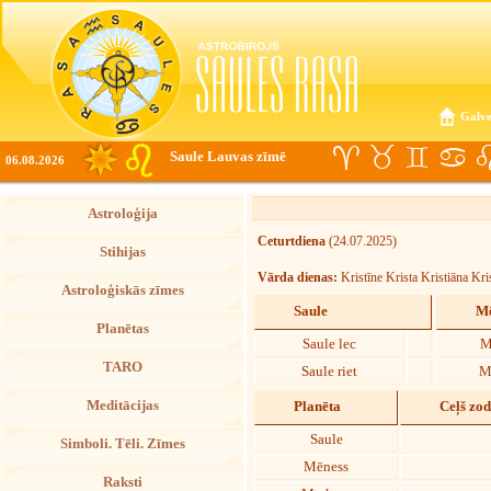
Galve
Saule Lauvas zīmē
06.08.2026
Astroloģija
Ceturtdiena
(24.07.2025)
Stihijas
Vārda dienas:
Kristīne Krista Kristiāna Kri
Astroloģiskās zīmes
Saule
Mē
Planētas
Saule lec
M
TARO
Saule riet
M
Meditācijas
Planēta
Ceļš zo
Saule
Simboli. Tēli. Zīmes
Mēness
Raksti