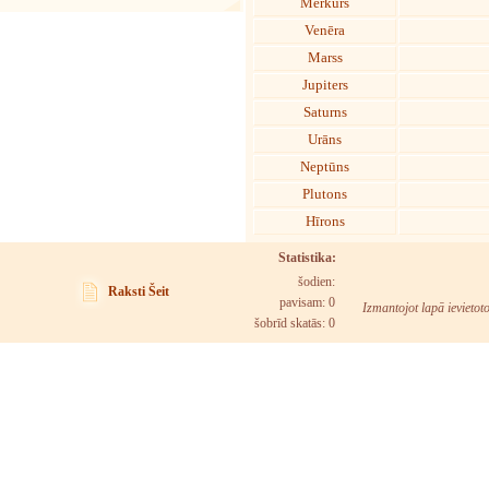
Merkurs
Venēra
Marss
Jupiters
Saturns
Urāns
Neptūns
Plutons
Hīrons
Statistika:
šodien:
Raksti Šeit
pavisam: 0
Izmantojot lapā ievietot
šobrīd skatās:
0