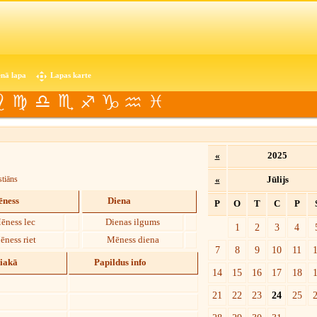
nā lapa
Lapas karte
«
2025
stiāns
«
Jūlijs
ness
Diena
P
O
T
C
P
ēness lec
Dienas ilgums
1
2
3
4
ēness riet
Mēness diena
7
8
9
10
11
diakā
Papildus info
14
15
16
17
18
21
22
23
24
25