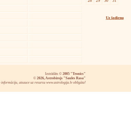
28
29
30
31
Uz šodienu
Izstrādāts ©
2005 "Tronics"
©
2026, Astrobirojs "Saules Rasa"
o informāciju, atsauce uz resursu www.astrologija.lv obligāta!