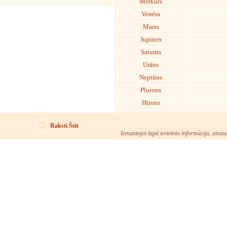
Merkurs
Venēra
Marss
Jupiters
Saturns
Urāns
Neptūns
Plutons
Hīrons
Raksti Šeit
Izmantojot lapā ievietoto informāciju, atsau