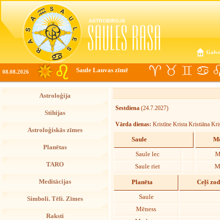
Galve
Saule Lauvas zīmē
08.08.2026
Astroloģija
Sestdiena
(24.7.2027)
Stihijas
Vārda dienas:
Kristīne Krista Kristiāna Kri
Astroloģiskās zīmes
Saule
Mē
Planētas
Saule lec
M
TARO
Saule riet
M
Meditācijas
Planēta
Ceļš zo
Saule
Simboli. Tēli. Zīmes
Mēness
Raksti