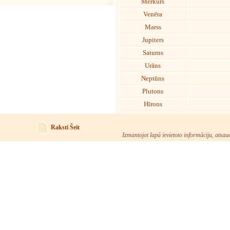
Merkurs
Venēra
Marss
Jupiters
Saturns
Urāns
Neptūns
Plutons
Hīrons
Raksti Šeit
Izmantojot lapā ievietoto informāciju, atsau