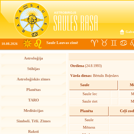
Galve
Saule Lauvas zīmē
10.08.2026
Astroloģija
Otrdiena
(24.8.1993)
Stihijas
Vārda dienas:
Bērtulis Boļeslavs
Astroloģiskās zīmes
Saule
Mē
Planētas
Saule lec
M
TARO
Saule riet
M
Meditācijas
Planēta
Ceļš zo
Saule
Simboli. Tēli. Zīmes
Mēness
Raksti