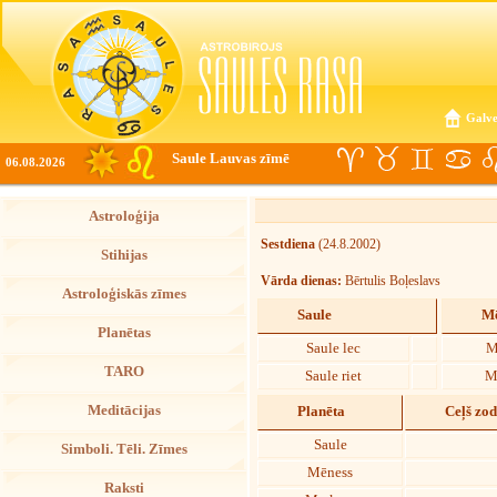
Galve
Saule Lauvas zīmē
06.08.2026
Astroloģija
Sestdiena
(24.8.2002)
Stihijas
Vārda dienas:
Bērtulis Boļeslavs
Astroloģiskās zīmes
Saule
Mē
Planētas
Saule lec
M
TARO
Saule riet
M
Meditācijas
Planēta
Ceļš zo
Saule
Simboli. Tēli. Zīmes
Mēness
Raksti