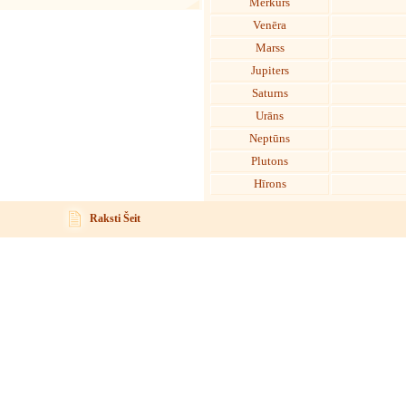
Merkurs
Venēra
Marss
Jupiters
Saturns
Urāns
Neptūns
Plutons
Hīrons
Raksti Šeit