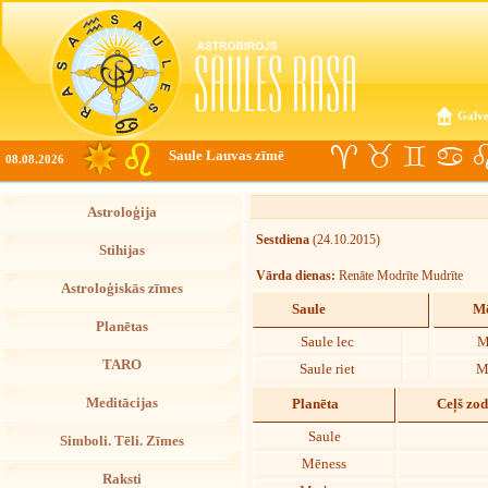
Galve
Saule Lauvas zīmē
08.08.2026
Astroloģija
Sestdiena
(24.10.2015)
Stihijas
Vārda dienas:
Renāte Modrīte Mudrīte
Astroloģiskās zīmes
Saule
Mē
Planētas
Saule lec
M
TARO
Saule riet
M
Meditācijas
Planēta
Ceļš zo
Saule
Simboli. Tēli. Zīmes
Mēness
Raksti