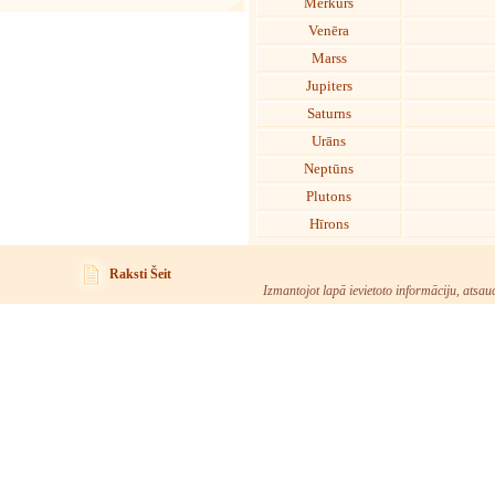
Merkurs
Venēra
Marss
Jupiters
Saturns
Urāns
Neptūns
Plutons
Hīrons
Raksti Šeit
Izmantojot lapā ievietoto informāciju, atsau