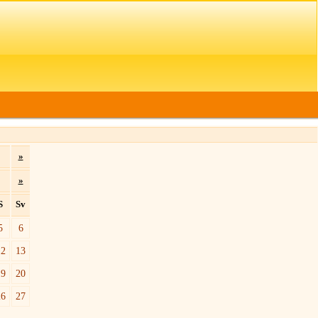
»
»
S
Sv
5
6
12
13
19
20
26
27