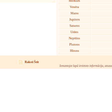
Merkurs
Venēra
Marss
Jupiters
Saturns
Urāns
Neptūns
Plutons
Hīrons
Raksti Šeit
Izmantojot lapā ievietoto informāciju, atsau