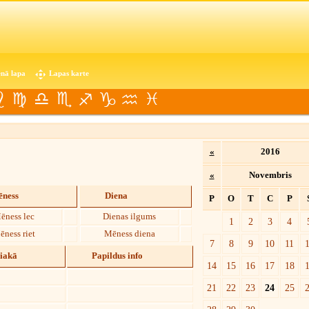
nā lapa
Lapas karte
«
2016
«
Novembris
ness
Diena
P
O
T
C
P
ēness lec
Dienas ilgums
1
2
3
4
ēness riet
Mēness diena
7
8
9
10
11
diakā
Papildus info
14
15
16
17
18
21
22
23
24
25