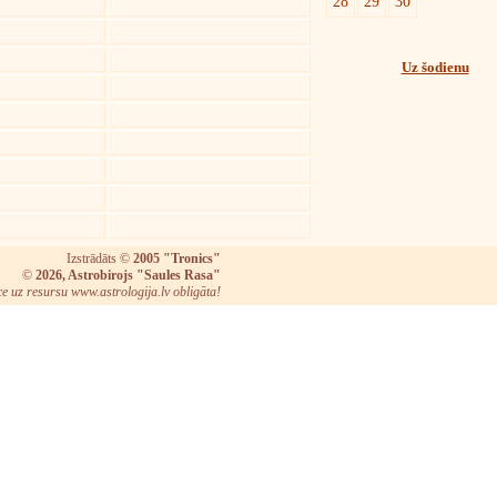
28
29
30
Uz šodienu
Izstrādāts ©
2005 "Tronics"
©
2026, Astrobirojs "Saules Rasa"
ce uz resursu www.astrologija.lv obligāta!