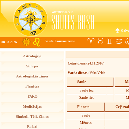
Galve
Saule Lauvas zīmē
08.08.2026
Astroloģija
Ceturtdiena
(24.11.2016)
Stihijas
Vārda dienas:
Velta Velda
Astroloģiskās zīmes
Saule
Mē
Planētas
Saule lec
M
TARO
Saule riet
M
Meditācijas
Planēta
Ceļš zo
Saule
Simboli. Tēli. Zīmes
Mēness
Raksti