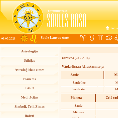
Galve
Saule Lauvas zīmē
09.08.2026
Astroloģija
Otrdiena
(25.2.2014)
Stihijas
Vārda dienas:
Alma Annemarija
Astroloģiskās zīmes
Saule
Mē
Planētas
Saule lec
M
TARO
Saule riet
M
Meditācijas
Planēta
Ceļš zo
Saule
Simboli. Tēli. Zīmes
Mēness
Raksti