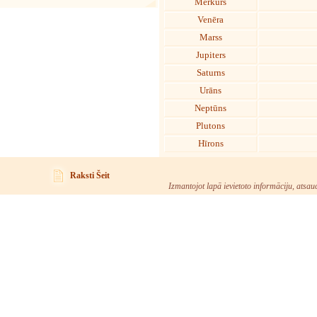
Merkurs
Venēra
Marss
Jupiters
Saturns
Urāns
Neptūns
Plutons
Hīrons
Raksti Šeit
Izmantojot lapā ievietoto informāciju, atsau