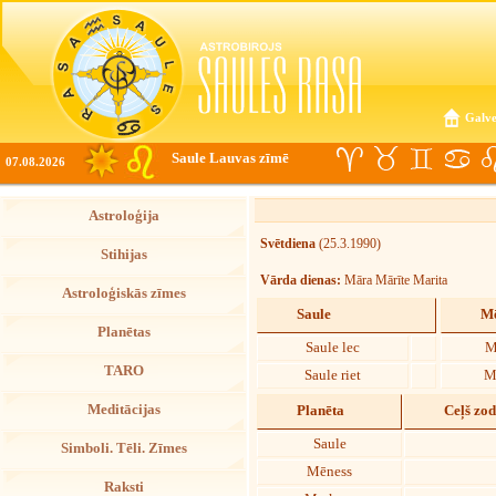
Galve
Saule Lauvas zīmē
07.08.2026
Astroloģija
Svētdiena
(25.3.1990)
Stihijas
Vārda dienas:
Māra Mārīte Marita
Astroloģiskās zīmes
Saule
Mē
Planētas
Saule lec
M
TARO
Saule riet
M
Meditācijas
Planēta
Ceļš zo
Saule
Simboli. Tēli. Zīmes
Mēness
Raksti