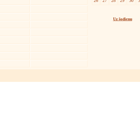
26
27
28
29
30
Uz šodienu