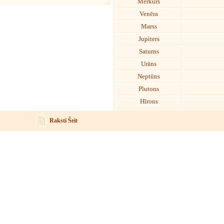
Merkurs
Venēra
Marss
Jupiters
Saturns
Urāns
Neptūns
Plutons
Hīrons
Raksti Šeit