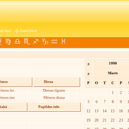
nā lapa
Lapas karte
«
1990
«
Marts
ness
Diena
P
O
T
C
P
ēness lec
Dienas ilgums
1
2
ēness riet
Mēness diena
5
6
7
8
9
diakā
Papildus info
12
13
14
15
16
19
20
21
22
23