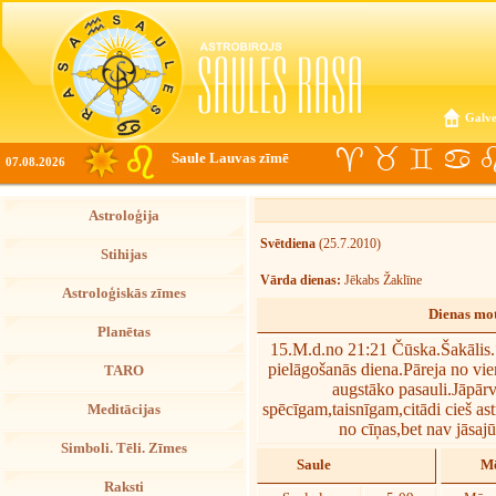
Galve
Saule Lauvas zīmē
07.08.2026
Astroloģija
Svētdiena
(25.7.2010)
Stihijas
Vārda dienas:
Jēkabs Žaklīne
Astroloģiskās zīmes
Dienas mot
Planētas
15.M.d.no 21:21 Čūska.Šakālis.
pielāgošanās diena.Pāreja no vie
TARO
augstāko pasauli.Jāpārv
spēcīgam,taisnīgam,citādi cieš ast
Meditācijas
no cīņas,bet nav jāsajū
Simboli. Tēli. Zīmes
Saule
Mē
Raksti