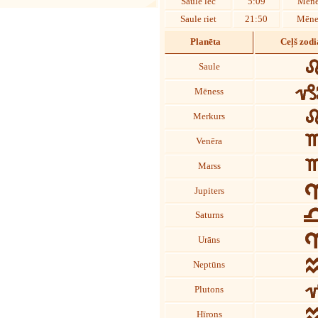
Saule lec
5:09
Mēne
Saule riet
21:50
Mēnes
Planēta
Ceļš zod
Saule
Mēness
Merkurs
Venēra
Marss
Jupiters
Saturns
Urāns
Neptūns
Plutons
Hīrons