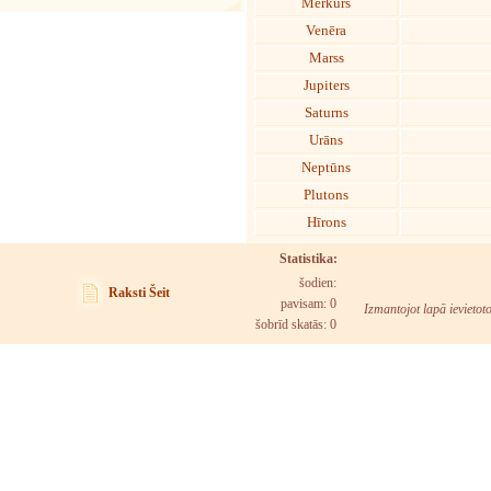
Merkurs
Venēra
Marss
Jupiters
Saturns
Urāns
Neptūns
Plutons
Hīrons
Statistika:
šodien:
Raksti Šeit
pavisam: 0
Izmantojot lapā ievietot
šobrīd skatās:
0