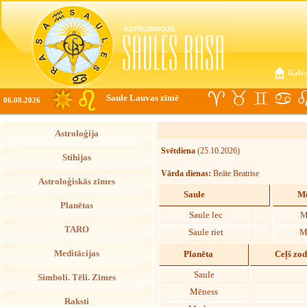
Galve
Saule Lauvas zīmē
06.08.2026
Astroloģija
Svētdiena
(25.10.2026)
Stihijas
Vārda dienas:
Beāte Beatrise
Astroloģiskās zīmes
Saule
Mē
Planētas
Saule lec
M
TARO
Saule riet
M
Meditācijas
Planēta
Ceļš zo
Saule
Simboli. Tēli. Zīmes
Mēness
Raksti