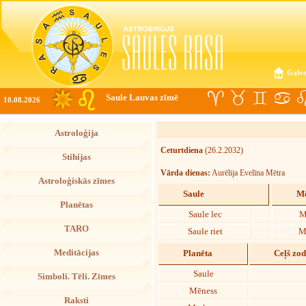
Galve
Saule Lauvas zīmē
10.08.2026
Astroloģija
Ceturtdiena
(26.2.2032)
Stihijas
Vārda dienas:
Aurēlija Evelīna Mētra
Astroloģiskās zīmes
Saule
Mē
Planētas
Saule lec
M
TARO
Saule riet
M
Meditācijas
Planēta
Ceļš zo
Saule
Simboli. Tēli. Zīmes
Mēness
Raksti