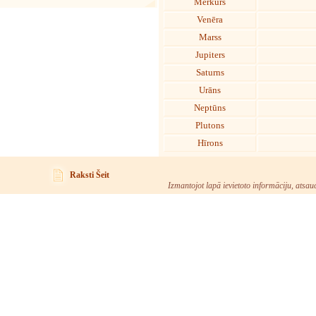
Merkurs
Venēra
Marss
Jupiters
Saturns
Urāns
Neptūns
Plutons
Hīrons
Raksti Šeit
Izmantojot lapā ievietoto informāciju, atsau