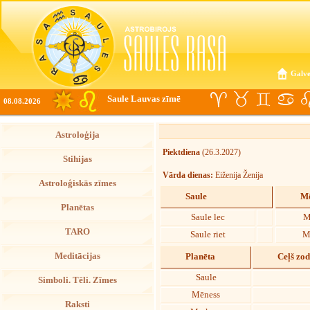
Galve
Saule Lauvas zīmē
08.08.2026
Astroloģija
Piektdiena
(26.3.2027)
Stihijas
Vārda dienas:
Eiženija Ženija
Astroloģiskās zīmes
Saule
Mē
Planētas
Saule lec
M
TARO
Saule riet
M
Meditācijas
Planēta
Ceļš zo
Saule
Simboli. Tēli. Zīmes
Mēness
Raksti