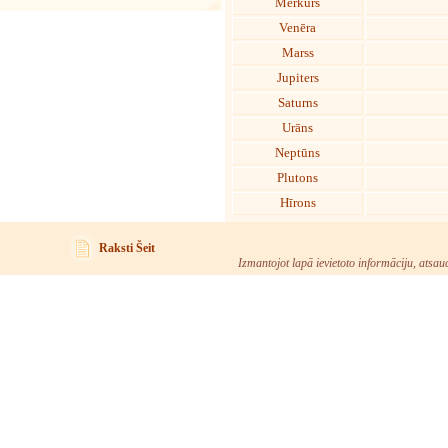
Merkurs
Venēra
Marss
Jupiters
Saturns
Urāns
Neptūns
Plutons
Hīrons
Raksti Šeit
Izmantojot lapā ievietoto informāciju, atsau