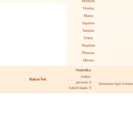
Merkurs
Venēra
Marss
Jupiters
Saturns
Urāns
Neptūns
Plutons
Hīrons
Statistika:
šodien:
Raksti Šeit
pavisam: 0
Izmantojot lapā ievietot
šobrīd skatās:
0