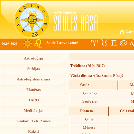
Galve
Saule Lauvas zīmē
06.08.2026
Astroloģija
Trešdiena
(26.04.2017)
Stihijas
Vārda dienas:
Alīna Sandris Rūsiņš
Astroloģiskās zīmes
Saule
Mē
Planētas
Saule lec
M
TARO
Saule riet
M
Meditācijas
Planēta
Ceļš zo
Saule
Simboli. Tēli. Zīmes
Mēness
Raksti