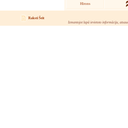
Hīrons
Raksti Šeit
Izmantojot lapā ievietoto informāciju, atsau