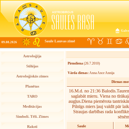
Galve
Saule Lauvas zīmē
09.08.2026
Astroloģija
Pirmdiena
(26.7.2010)
Stihijas
Vārda dienas:
Anna Ance Annija
Astroloģiskās zīmes
Dienas mot
Planētas
16.M.d. no 21:36 Balodis.Taureni
saglabāt mieru. Viena no tīrāka
TARO
augļus.Diena piemērota tantriskā
Pilnīgs miers ļauj valdīt pār l
Meditācijas
Straujas darbības rada konflikt
sēnēm
Simboli. Tēli. Zīmes
Saule
Mē
Raksti