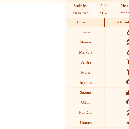
Saule lec
5:11
Mēne
Saule riet
21:48
Mēnes
Planēta
Ceļš zo
Saule
Mēness
Merkurs
Venēra
Marss
Jupiters
Saturns
Urāns
Neptūns
Plutons