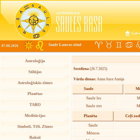
Galve
Saule Lauvas zīmē
07.08.2026
Astroloģija
Sestdiena
(26.7.2025)
Stihijas
Vārda dienas:
Anna Ance Annija
Astroloģiskās zīmes
Saule
Mē
Planētas
Saule lec
M
TARO
Saule riet
M
Meditācijas
Planēta
Ceļš zo
Saule
Simboli. Tēli. Zīmes
Mēness
Raksti