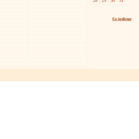
28
29
30
31
Uz šodienu