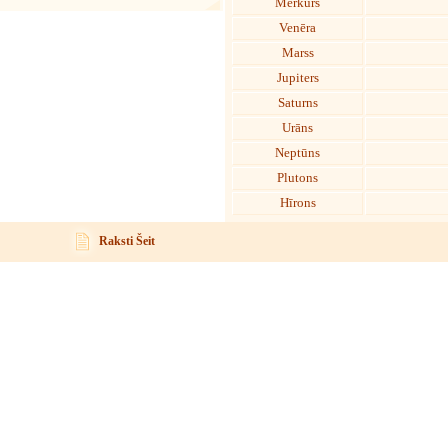
Merkurs
Venēra
Marss
Jupiters
Saturns
Urāns
Neptūns
Plutons
Hīrons
Raksti Šeit