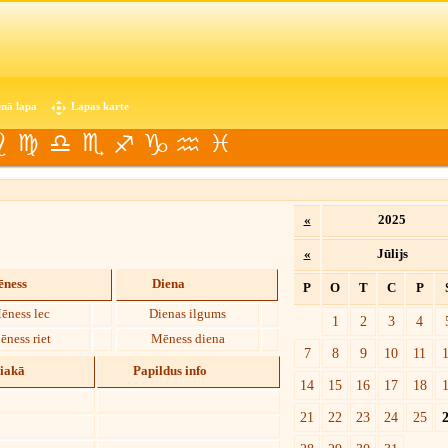
nā lapa
Lapas karte
«
2025
«
Jūlijs
ness
Diena
P
O
T
C
P
ēness lec
Dienas ilgums
1
2
3
4
ēness riet
Mēness diena
7
8
9
10
11
diakā
Papildus info
14
15
16
17
18
21
22
23
24
25