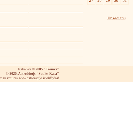
27
28
29
30
31
Uz šodienu
Izstrādāts ©
2005 "Tronics"
©
2026, Astrobirojs "Saules Rasa"
ce uz resursu www.astrologija.lv obligāta!