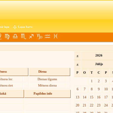
nā lapa
Lapas karte
«
2026
«
Jūlijs
ness
Diena
P
O
T
C
P
ēness lec
Dienas ilgums
1
2
3
ēness riet
Mēness diena
6
7
8
9
10
diakā
Papildus info
13
14
15
16
17
20
21
22
23
24