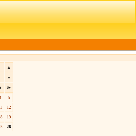
»
»
S
Sv
4
5
11
12
18
19
25
26