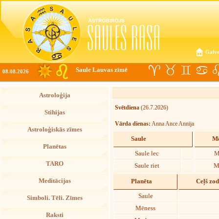
Galve
Saule Lauvas zīmē
08.08.2026
Astroloģija
Svētdiena
(26.7.2026)
Stihijas
Vārda dienas:
Anna Ance Annija
Astroloģiskās zīmes
Saule
Mē
Planētas
Saule lec
M
TARO
Saule riet
M
Meditācijas
Planēta
Ceļš zo
Saule
Simboli. Tēli. Zīmes
Mēness
Raksti