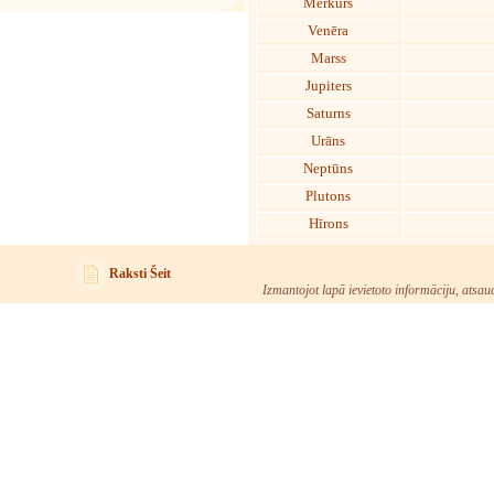
Merkurs
Venēra
Marss
Jupiters
Saturns
Urāns
Neptūns
Plutons
Hīrons
Raksti Šeit
Izmantojot lapā ievietoto informāciju, atsau