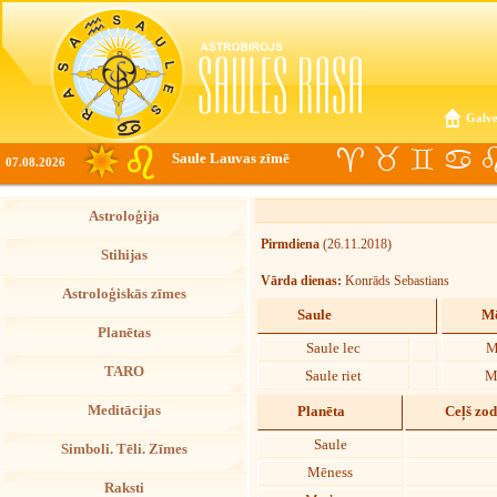
Galve
Saule Lauvas zīmē
07.08.2026
Astroloģija
Pirmdiena
(26.11.2018)
Stihijas
Vārda dienas:
Konrāds Sebastians
Astroloģiskās zīmes
Saule
Mē
Planētas
Saule lec
M
TARO
Saule riet
M
Meditācijas
Planēta
Ceļš zo
Saule
Simboli. Tēli. Zīmes
Mēness
Raksti