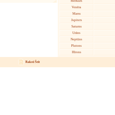
Merkurs
Venēra
Marss
Jupiters
Saturns
Urāns
Neptūns
Plutons
Hīrons
Raksti Šeit