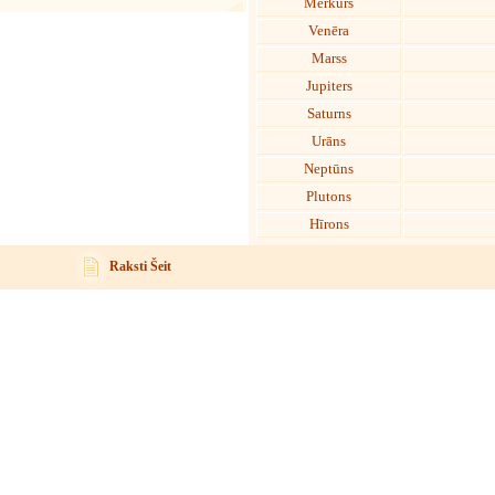
Merkurs
Venēra
Marss
Jupiters
Saturns
Urāns
Neptūns
Plutons
Hīrons
Raksti Šeit