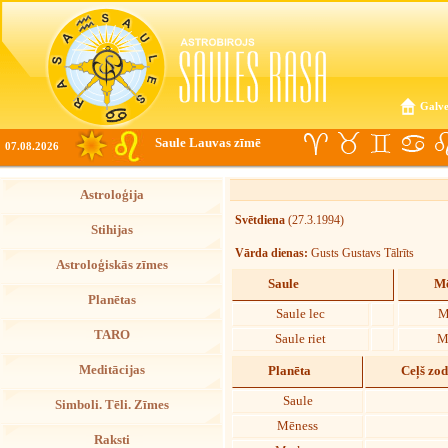
Galve
Saule Lauvas zīmē
07.08.2026
Astroloģija
Svētdiena
(27.3.1994)
Stihijas
Vārda dienas:
Gusts Gustavs Tālrīts
Astroloģiskās zīmes
Saule
Mē
Planētas
Saule lec
M
TARO
Saule riet
M
Meditācijas
Planēta
Ceļš zo
Saule
Simboli. Tēli. Zīmes
Mēness
Raksti