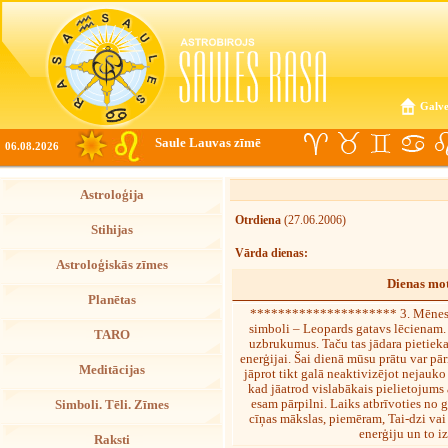
Galve
Saule Lauvas zīmē
06.08.2026
Astroloģija
Otrdiena
(27.06.2006)
Stihijas
Vārda dienas:
Astroloģiskās zīmes
Dienas mot
Planētas
********************* 3. Mēnes
simboli – Leopards gatavs lēcienam. D
TARO
uzbrukumus. Taču tas jādara pietiekam
enerģijai. Šai dienā mūsu prātu var p
Meditācijas
jāprot tikt galā neaktivizējot nejauko
kad jāatrod vislabākais pielietojums
esam pārpilni. Laiks atbrīvoties no g
Simboli. Tēli. Zīmes
cīņas mākslas, piemēram, Tai-dzi vai k
enerģiju un to 
Raksti