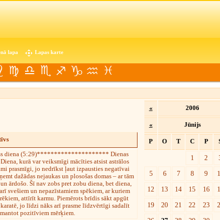
nā lapa
Lapas karte
«
2006
«
Jūnijs
īvs
P
O
T
C
P
s diena (5:29)********************* Dienas
1
2
iena, kurā var veiksmīgi mācīties atsist astrālos
i prasmīgi, jo nedrīkst ļaut izpausties negatīvai
5
6
7
8
9
ārņemt dažādas nejaukas un plosošas domas – ar tām
 un ārdošo. Šī nav zobs pret zobu diena, bet diena,
12
13
14
15
16
 arī svešiem un nepazīstamiem spēkiem, ar kuriem
rēkiem, attīrīt karmu. Piemērots brīdis sākt apgūt
19
20
21
22
23
aratē, jo līdzi nāks arī prasme līdzvērtīgi sadalīt
izmantot pozitīviem mērķiem.