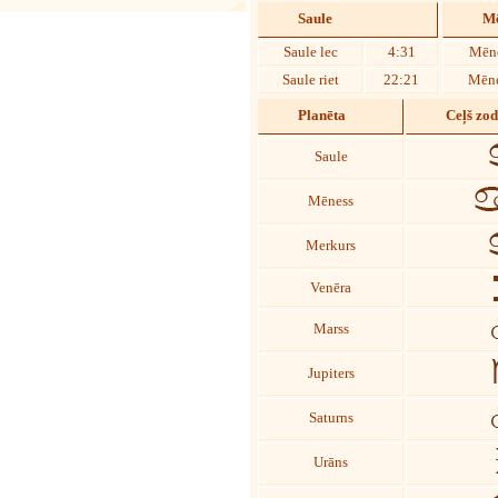
Saule
Mē
Saule lec
4:31
Mēne
Saule riet
22:21
Mēne
Planēta
Ceļš zo
Saule
Mēness
Merkurs
Venēra
Marss
Jupiters
Saturns
Urāns