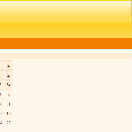
»
»
S
Sv
3
4
10
11
17
18
24
25