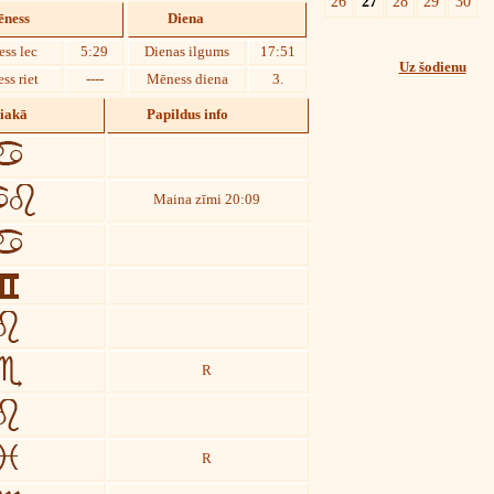
26
27
28
29
30
ness
Diena
ss lec
5:29
Dienas ilgums
17:51
Uz šodienu
ss riet
----
Mēness diena
3.
diakā
Papildus info
Maina zīmi 20:09
R
R