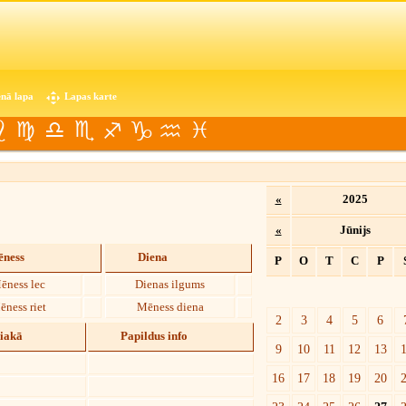
nā lapa
Lapas karte
«
2025
«
Jūnijs
ness
Diena
P
O
T
C
P
ēness lec
Dienas ilgums
ēness riet
Mēness diena
2
3
4
5
6
diakā
Papildus info
9
10
11
12
13
16
17
18
19
20