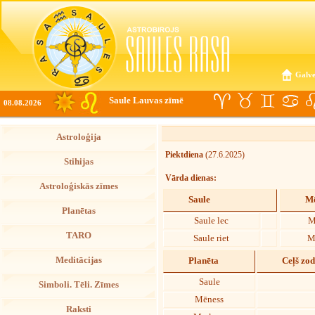
Galve
Saule Lauvas zīmē
08.08.2026
Astroloģija
Piektdiena
(27.6.2025)
Stihijas
Vārda dienas:
Astroloģiskās zīmes
Saule
Mē
Planētas
Saule lec
M
TARO
Saule riet
M
Meditācijas
Planēta
Ceļš zo
Saule
Simboli. Tēli. Zīmes
Mēness
Raksti