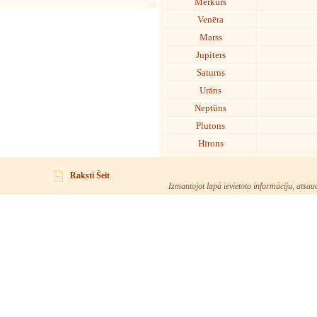
Merkurs
Venēra
Marss
Jupiters
Saturns
Urāns
Neptūns
Plutons
Hīrons
Raksti Šeit
Izmantojot lapā ievietoto informāciju, atsau