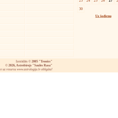
23
24
25
26
27
30
Uz šodienu
Izstrādāts ©
2005 "Tronics"
©
2026, Astrobirojs "Saules Rasa"
ce uz resursu www.astrologija.lv obligāta!