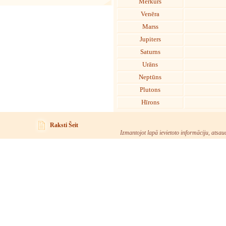
Merkurs
Venēra
Marss
Jupiters
Saturns
Urāns
Neptūns
Plutons
Hīrons
Raksti Šeit
Izmantojot lapā ievietoto informāciju, atsau