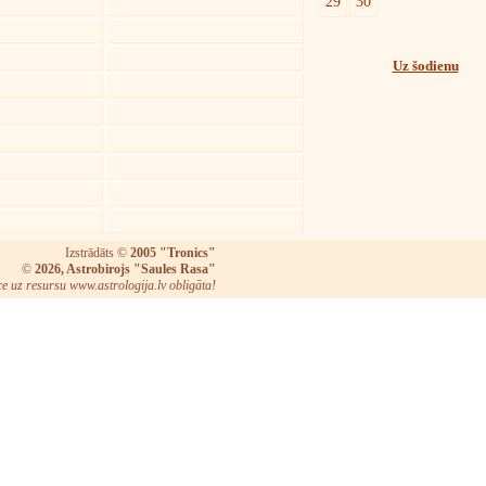
29
30
Uz šodienu
Izstrādāts ©
2005 "Tronics"
©
2026, Astrobirojs "Saules Rasa"
ce uz resursu www.astrologija.lv obligāta!