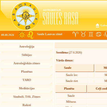
Galve
Saule Lauvas zīmē
08.08.2026
Astroloģija
Sestdiena
(27.6.2026)
Stihijas
Vārda dienas:
Astroloģiskās zīmes
Saule
Mē
Planētas
Saule lec
M
TARO
Saule riet
M
Meditācijas
Planēta
Ceļš zo
Saule
Simboli. Tēli. Zīmes
Mēness
Raksti