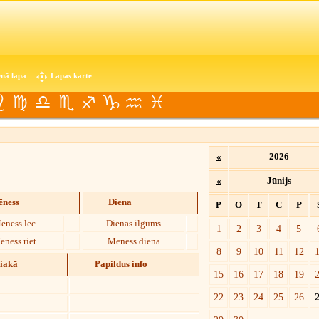
nā lapa
Lapas karte
«
2026
«
Jūnijs
ness
Diena
P
O
T
C
P
ēness lec
Dienas ilgums
1
2
3
4
5
ēness riet
Mēness diena
8
9
10
11
12
diakā
Papildus info
15
16
17
18
19
22
23
24
25
26