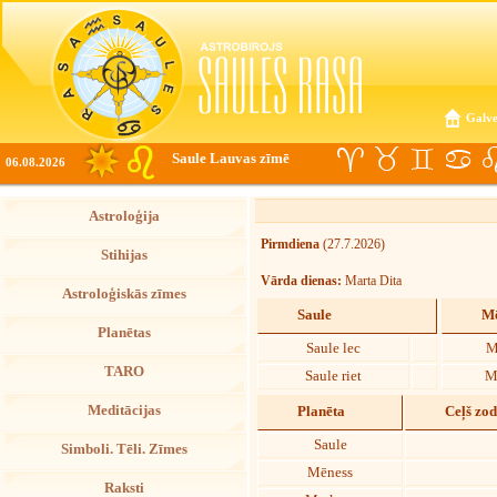
Galve
Saule Lauvas zīmē
06.08.2026
Astroloģija
Pirmdiena
(27.7.2026)
Stihijas
Vārda dienas:
Marta Dita
Astroloģiskās zīmes
Saule
Mē
Planētas
Saule lec
M
TARO
Saule riet
M
Meditācijas
Planēta
Ceļš zo
Saule
Simboli. Tēli. Zīmes
Mēness
Raksti