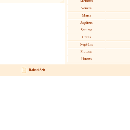
Merkurs
Venēra
Marss
Jupiters
Saturns
Urāns
Neptūns
Plutons
Hīrons
Raksti Šeit