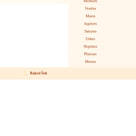
Merkurs
Venēra
Marss
Jupiters
Saturns
Urāns
Neptūns
Plutons
Hīrons
Raksti Šeit