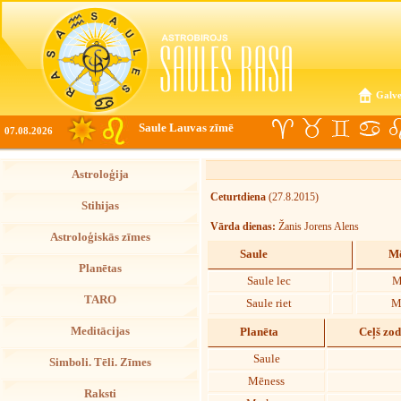
Galve
Saule Lauvas zīmē
07.08.2026
Astroloģija
Ceturtdiena
(27.8.2015)
Stihijas
Vārda dienas:
Žanis Jorens Alens
Astroloģiskās zīmes
Saule
Mē
Planētas
Saule lec
M
TARO
Saule riet
M
Meditācijas
Planēta
Ceļš zo
Saule
Simboli. Tēli. Zīmes
Mēness
Raksti